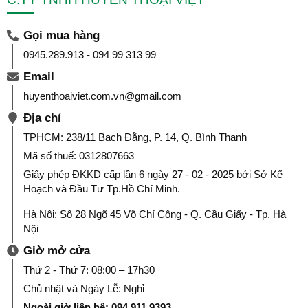
Gọi mua hàng
0945.289.913 - 094 99 313 99
Email
huyenthoaiviet.com.vn@gmail.com
Địa chỉ
TPHCM
: 238/11 Bạch Đằng, P. 14, Q. Bình Thạnh
Mã số thuế: 0312807663
Giấy phép ĐKKD cấp lần 6 ngày 27 - 02 - 2025 bởi Sở Kế
Hoạch và Đầu Tư Tp.Hồ Chí Minh.
Hà Nội:
Số 28 Ngõ 45 Võ Chí Công - Q. Cầu Giấy - Tp. Hà
Nội
Giờ mở cửa
Thứ 2 - Thứ 7: 08:00 – 17h30
Chủ nhật và Ngày Lễ: Nghỉ
Ngoài giờ liên hệ: 094 911 9393