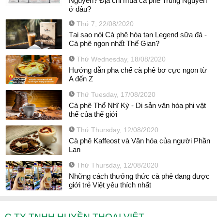
Nguyên? Địa chỉ mua cà phê Trung Nguyên
ở đâu?
Thứ 7, 22/08/2020
Tại sao nói Cà phê hòa tan Legend sữa đá -
Cà phê ngon nhất Thế Gian?
Thứ Wednesday, 18/08/2020
Hướng dẫn pha chế cà phê bơ cực ngon từ
A đến Z
Thứ Tuesday, 17/08/2020
Cà phê Thổ Nhĩ Kỳ - Di sản văn hóa phi vật
thể của thế giới
Thứ Thursday, 12/08/2020
Cà phê Kaffeost và Văn hóa của người Phần
Lan
Thứ Thursday, 12/08/2020
Những cách thưởng thức cà phê đang được
giới trẻ Việt yêu thích nhất
C.TY TNHH HUYỀN THOẠI VIỆT