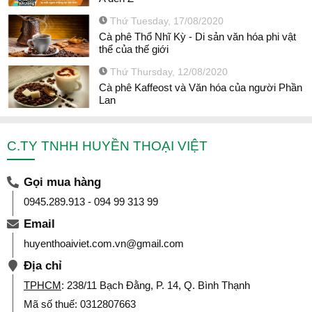
Thứ Tuesday, 17/08/2020
Cà phê Thổ Nhĩ Kỳ - Di sản văn hóa phi vật
thể của thế giới
Thứ Thursday, 12/08/2020
Cà phê Kaffeost và Văn hóa của người Phần
Lan
C.TY TNHH HUYỀN THOẠI VIỆT
Gọi mua hàng
0945.289.913 - 094 99 313 99
Email
huyenthoaiviet.com.vn@gmail.com
Địa chỉ
TPHCM
: 238/11 Bạch Đằng, P. 14, Q. Bình Thạnh
Mã số thuế: 0312807663