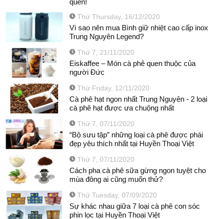
quên!
Thứ Thursday, 16/12/2020
Vì sao nên mua Bình giữ nhiệt cao cấp inox
Trung Nguyên Legend?
Thứ 7, 21/11/2020
Eiskaffee – Món cà phê quen thuộc của
người Đức
Thứ Friday, 12/11/2020
Cà phê hạt ngon nhất Trung Nguyên - 2 loại
cà phê hạt được ưa chuộng nhất
Thứ 7, 07/11/2020
“Bộ sưu tập” những loại cà phê được phái
đẹp yêu thích nhất tại Huyền Thoại Việt
Thứ 7, 07/11/2020
Cách pha cà phê sữa gừng ngon tuyệt cho
mùa đông ai cũng muốn thử?
Thứ Tuesday, 07/09/2020
Sự khác nhau giữa 7 loại cà phê con sóc
phin lọc tại Huyền Thoại Việt