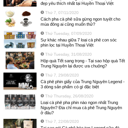
đẹp yêu thích nhất tại Huyền Thoại Việt
Thứ 7, 07/11/2020
Cách pha cà phê sữa gừng ngon tuyệt cho
mùa đông ai cũng muốn thử?
Thứ Tuesday, 07/09/2020
Sự khác nhau giữa 7 loại cà phê con sóc
phin lọc tại Huyền Thoại Việt
Thứ Tuesday, 31/08/2020
Hộp quà Tết sang trọng - Tại sao hộp quà Tết
Trung Nguyên lại được ưa chuộng?
Thứ 7, 29/08/2020
Cà phê phin giấy của Trung Nguyên Legend -
3 dòng sản phẩm có gì đặc biệt
Thứ Thursday, 26/08/2020
Loại cà phê pha phin nào ngon nhất Trung
Nguyên? Địa chỉ mua cà phê Trung Nguyên
ở đâu?
Thứ 7, 22/08/2020
Tại sao nói Cà phê hòa tan Legend sữa đá -