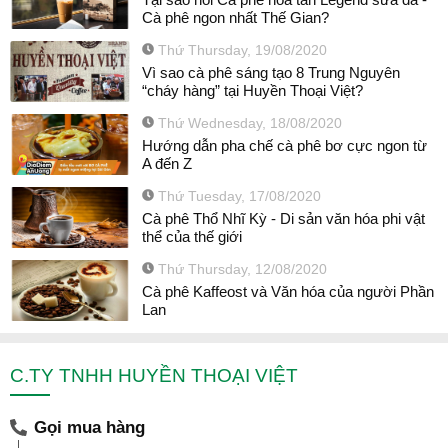
Cà phê ngon nhất Thế Gian?
Thứ Thursday, 19/08/2020
Vì sao cà phê sáng tạo 8 Trung Nguyên
“cháy hàng” tại Huyền Thoại Việt?
Thứ Wednesday, 18/08/2020
Hướng dẫn pha chế cà phê bơ cực ngon từ
A đến Z
Thứ Tuesday, 17/08/2020
Cà phê Thổ Nhĩ Kỳ - Di sản văn hóa phi vật
thể của thế giới
Thứ Thursday, 12/08/2020
Cà phê Kaffeost và Văn hóa của người Phần
Lan
C.TY TNHH HUYỀN THOẠI VIỆT
Gọi mua hàng