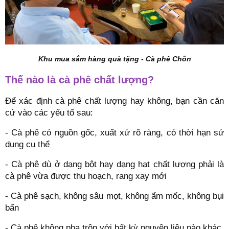
Khu mua sắm hàng quà tặng - Cà phê Chồn
Thế nào là cà phê chất lượng?
Để xác định cà phê chất lượng hay không, bạn cần căn
cứ vào các yếu tố sau:
- Cà phê có nguồn gốc, xuất xứ rõ ràng, có thời hạn sử
dụng cụ thể
- Cà phê dù ở dạng bột hay dạng hạt chất lượng phải là
cà phê vừa được thu hoạch, rang xay mới
- Cà phê sạch, không sâu mọt, không ẩm mốc, không bụi
bẩn
- Cà phê không pha trộn với bất kỳ nguyên liệu nào khác,