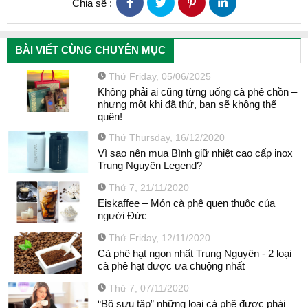
Chia sẽ :
BÀI VIẾT CÙNG CHUYÊN MỤC
Thứ Friday, 05/06/2025
Không phải ai cũng từng uống cà phê chồn –
nhưng một khi đã thử, bạn sẽ không thể
quên!
Thứ Thursday, 16/12/2020
Vì sao nên mua Bình giữ nhiệt cao cấp inox
Trung Nguyên Legend?
Thứ 7, 21/11/2020
Eiskaffee – Món cà phê quen thuộc của
người Đức
Thứ Friday, 12/11/2020
Cà phê hạt ngon nhất Trung Nguyên - 2 loại
cà phê hạt được ưa chuộng nhất
Thứ 7, 07/11/2020
“Bộ sưu tập” những loại cà phê được phái